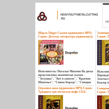
Шарль Перро Сказки (аудиокнига MP3)
Зловещая
Серия: Детская литература (аудиокнига)
Серия: Т
инфо 1321t.
1324t.
Подробно
Исполнитель: Наталья Михеева На диске
Исполни
представлены знаменитые сказки -
Перевод
"Золушка", "Кот в сапогах", "Красная
Злосчаст
Шапочка", "Синяя Борода", "Спящая
Бодлер в
красавицаqбьмиж" и другие Герои
не подхо
Огромное окно (аудиокнига MP3) Серия:
Скверное
волшебных сказок Шарля Перро
место: 
Тридцать три несчастья инфо 1325t.
Серия: Т
действуют, как вполне живые люди - Кот
запахи",
1326t.
в сапогах - настоящий ловкий парень из
подстере
народа, хитростью и находчивостью
Жеватель
устраивающий судьбу своего хозяина, -
громыха
Мальчик с пальчик - заботливый
Подробно
станки и